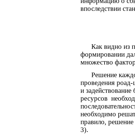
информацию о сбы
впоследствии ста
Как видно из при
формировании дал
множество фактор
Решение каждой з
проведения роад-
и задействование
ресурсов необход
последовательност
необходимо решать
правило, решение 
3).