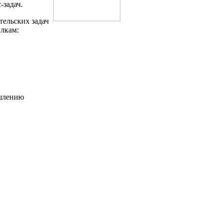
-задач.
ельских задач
лкам:
шлению