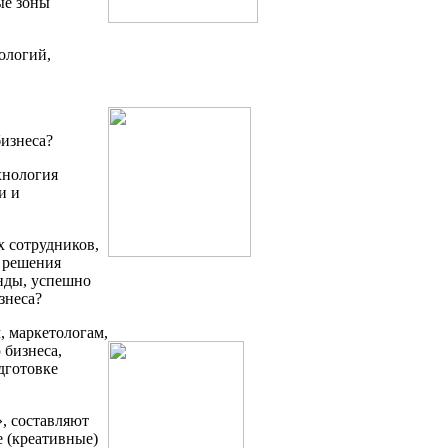
ые зоны
ологий,
изнеса?
хнология
и и
х сотрудников,
 решения
нды, успешно
знеса?
 маркетологам,
 бизнеса,
дготовке
, составляют
е (креативные)