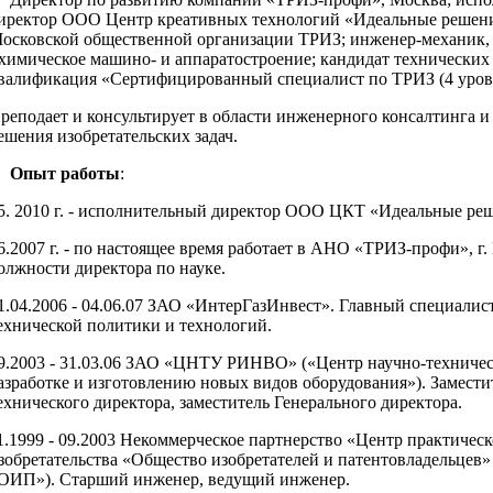
иректор ООО Центр креативных технологий «Идеальные решени
осковской общественной организации ТРИЗ; инженер-механик,
 химическое машино- и аппаратостроение; кандидат технических 
валификация «Сертифицированный специалист по ТРИЗ (4 уров
реподает и консультирует в области инженерного консалтинга и
ешения изобретательских задач.
пыт работы
:
5. 2010 г. - исполнительный директор ООО ЦКТ «Идеальные ре
6.2007 г. - по настоящее время работает в АНО «ТРИЗ-профи», г.
олжности директора по науке.
1.04.2006 - 04.06.07 ЗАО «ИнтерГазИнвест». Главный специалис
ехнической политики и технологий.
9.2003 - 31.03.06 ЗАО «ЦНТУ РИНВО» («Центр научно-техничес
азработке и изготовлению новых видов оборудования»). Замести
ехнического директора, заместитель Генерального директора.
1.1999 - 09.2003 Некоммерческое партнерство «Центр практическ
зобретательства «Общество изобретателей и патентовладельцев
ОИП»). Старший инженер, ведущий инженер.