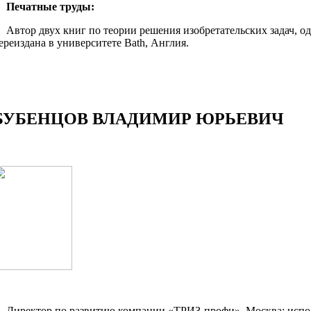
ечатные труды:
втор двух книг по теории решения изобретательских задач, од
ереиздана в университете Bath, Англия.
БУБЕНЦОВ ВЛАДИМИР ЮРЬЕВИЧ
иректор по развитию компании «ТРИЗ-профи», Москва; исп