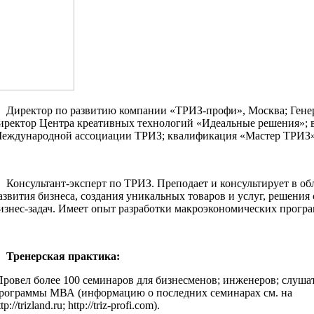
иректор по развитию компании «ТРИЗ-профи», Москва; Гене
иректор Центра креативных технологий «Идеальные решения»; 
еждународной ассоциации ТРИЗ; квалификация «Мастер ТРИЗ»
онсультант-эксперт по ТРИЗ. Преподает и консультирует в обл
азвития бизнеса, создания уникальных товаров и услуг, решени
изнес-задач. Имеет опыт разработки макроэкономических програ
ренерская практика:
ровел более 100 семинаров для бизнесменов; инженеров; слуша
рограммы МВА (информацию о последних семинарах см. на
tp://trizland.ru; http://triz-profi.com).