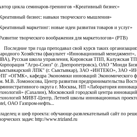
втор цикла семинаров-тренингов «Креативный бизнес»
Креативный бизнес: навыки творческого мышления»
Креативный маркетинг: новые идеи развития товаров и услуг»
Развитие творческого воображения для маркетологов» (РТВ)
оследние три года преподавал свой курсв таких организациях
ародного Хозяйства (факультет «Инновационный менеджмент»,
ВА), Русская школа управления, Кировская ТПП, Калужская 
Корпорация "Агро-Союз" (г. Днепропетровск), ОАО "Монди Биз
ыктывкарский ЛПК" (г. Сыктывкар), ЗАО «ИНТЕКО», ЗАО «И
ПГ «ОГМК», кафедра Экономики инноваций Экономического ф
м. М.В. Ломоносова, Центр развития предпринимательства Вост
дминистративного округа г. Москвы, НП «Лаборатория иннова
ехнологий» (Сахалин), Московский городской центра инноваций
ехнологий МИВТ-Центр, Летней школы инновационных проекто
ntel, ОАО Газпром-нефть...
ладелец и шеф проекта: обучающе-развлекательный сайт по ре
ворческих задач: http://www.trizland.ru