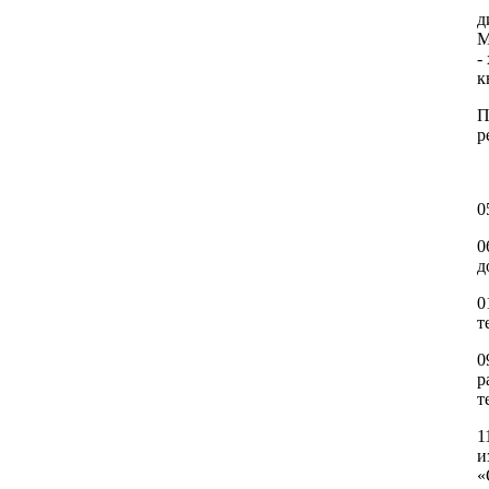
д
М
-
к
П
р
О
0
0
д
0
т
0
р
т
1
и
«