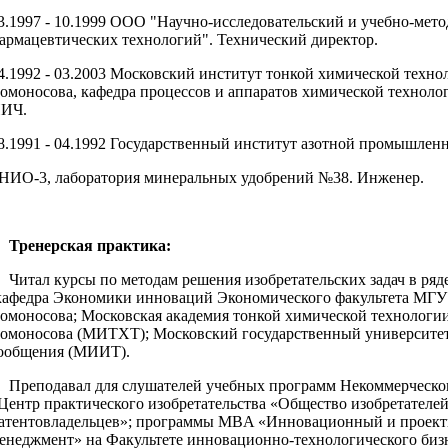
3.1997 - 10.1999 ООО "Научно-исследовательский и учебно-мет
армацевтических технологий". Технический директор.
4.1992 - 03.2003 Московский институт тонкой химической техно
омоносова, кафедра процессов и аппаратов химической техноло
ИЧ.
8.1991 - 04.1992 Государственный институт азотной промышленн
НИО-3, лаборатория минеральных удобрений №38. Инженер.
ренерская практика:
итал курсы по методам решения изобретательских задач в ряд
кафедра Экономики инноваций Экономического факультета МГУ
омоносова; Московская академия тонкой химической технологии
омоносова (МИТХТ); Московский государственный университет
ообщения (МИИТ).
реподавал для слушателей учебных программ Некоммерческог
Центр практического изобретательства «Общество изобретателей
атентовладельцев»; программы MBA «Инновационный и проек
енеджмент» на Факультете инновационно-технологического биз