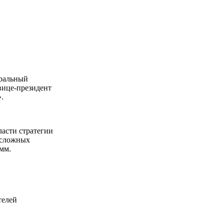
ральный
вице-президент
.
асти стратегии
я сложных
мм.
телей