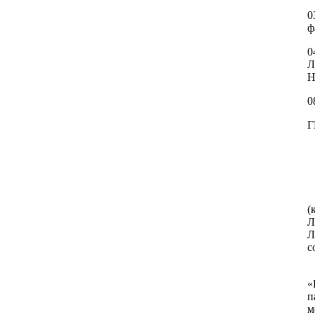
0
ф
0
Л
Н
0
Г
Т
Ч
(
Л
Л
с
П
«
п
м