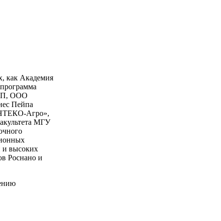
, как Академия
 программа
ТПП, ООО
нес Пейпа
НТЕКО-Агро»,
акультета МГУ
очного
ционных
 и высоких
в Роснано и
шению