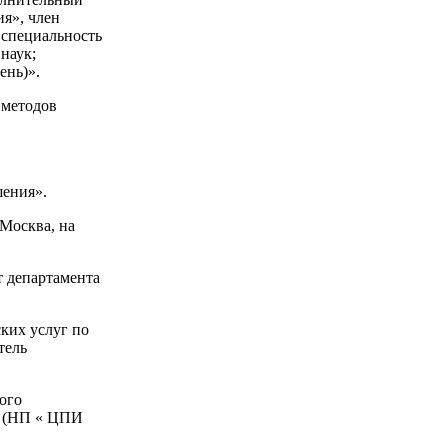
я», член
 специальность
наук;
ень)».
 методов
шения».
 Москва, на
т департамента
ких услуг по
тель
ого
» (НП « ЦПИ