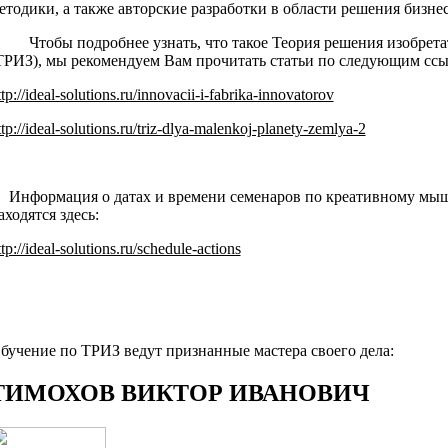
етодики, а также авторские разработки в области решения бизнес
тобы подробнее узнать, что такое Теория решения изобретат
ТРИЗ), мы рекомендуем Вам прочитать статьи по следующим ссы
ttp://ideal-solutions.ru/innovacii-i-fabrika-innovatorov
ttp://ideal-solutions.ru/triz-dlya-malenkoj-planety-zemlya-2
нформация о датах и времени семенаров по креативному мы
аходятся здесь:
ttp://ideal-solutions.ru/schedule-actions
бучение по ТРИЗ ведут признанные мастера своего дела:
ТИМОХОВ ВИКТОР ИВАНОВИЧ