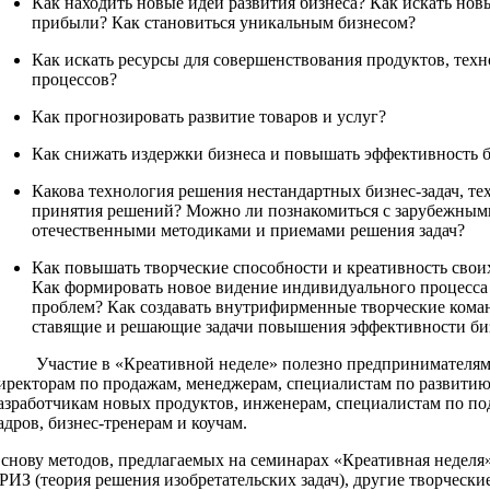
Как находить новые идеи развития бизнеса? Как искать нов
прибыли? Как становиться уникальным бизнесом?
Как искать ресурсы для совершенствования продуктов, техн
процессов?
Как прогнозировать развитие товаров и услуг?
Как снижать издержки бизнеса и повышать эффективность б
Какова технология решения нестандартных бизнес-задач, те
принятия решений? Можно ли познакомиться с зарубежным
отечественными методиками и приемами решения задач?
Как повышать творческие способности и креативность свои
Как формировать новое видение индивидуального процесса
проблем? Как создавать внутрифирменные творческие кома
ставящие и решающие задачи повышения эффективности би
частие в «Креативной неделе» полезно предпринимателям,
иректорам по продажам, менеджерам, специалистам по развитию
азработчикам новых продуктов, инженерам, специалистам по по
адров, бизнес-тренерам и коучам.
снову методов, предлагаемых на семинарах «Креативная неделя»
РИЗ (теория решения изобретательских задач), другие творчески