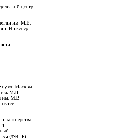
одический центр
логии им. М.В.
гии. Инженер
ости,
е вузов Москвы
 им. М.В.
 им. М.В.
 путей
о партнерства
 и
тный
неса (ФИТБ) в